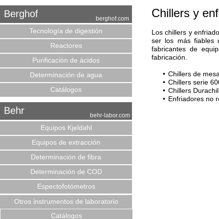
Chillers y en
Berghof
berghof.com
Tecnología de digestión
Los chillers y enfria
ser los más fiables 
Reactores
fabricantes de equi
fabricación.
Purificación de ácidos
Chillers de mes
Determinación de agua
Chillers serie 6
Catálogos
Chillers Durachil
Enfriadores no r
Behr
behr-labor.com
Equipos Kjeldahl
Equipos de extracción
Determinación de fibra
Determinación de COD
Espectofotómetros
Otros instrumentos de laboratorio
Catálogos