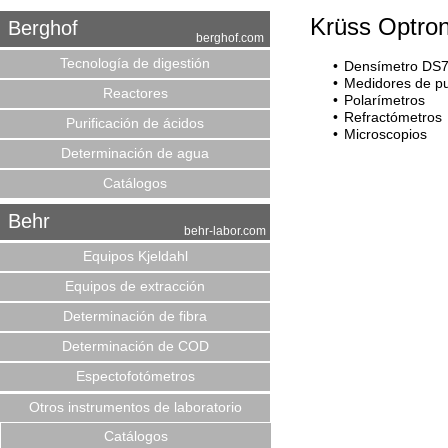
Krüss Optron
Berghof
berghof.com
Tecnología de digestión
Densímetro DS
Medidores de pu
Reactores
Polarímetros
Refractómetros
Purificación de ácidos
Microscopios
Determinación de agua
Catálogos
Behr
behr-labor.com
Equipos Kjeldahl
Equipos de extracción
Determinación de fibra
Determinación de COD
Espectofotómetros
Otros instrumentos de laboratorio
Catálogos