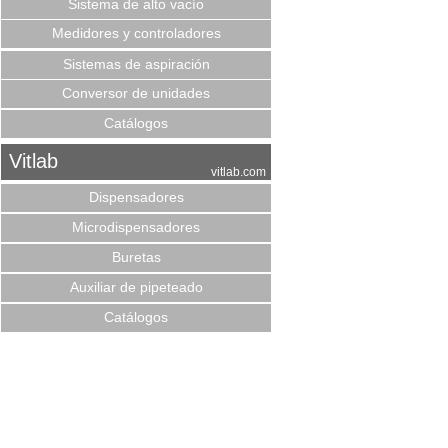
Sistema de alto vacío
Medidores y controladores
Sistemas de aspiración
Conversor de unidades
Catálogos
Vitlab
vitlab.com
Dispensadores
Microdispensadores
Buretas
Auxiliar de pipeteado
Catálogos