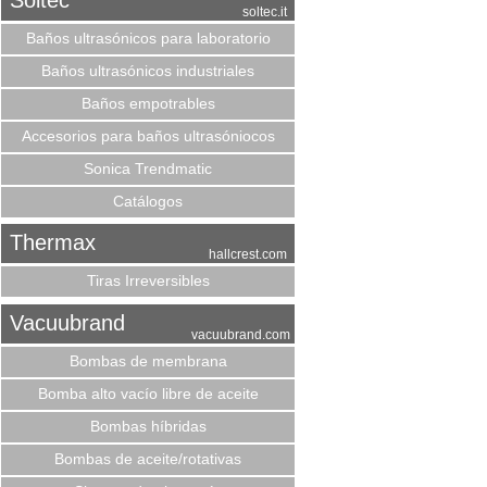
Soltec
soltec.it
Baños ultrasónicos para laboratorio
Baños ultrasónicos industriales
Baños empotrables
Accesorios para baños ultrasóniocos
Sonica Trendmatic
Catálogos
Thermax
hallcrest.com
Tiras Irreversibles
Vacuubrand
vacuubrand.com
Bombas de membrana
Bomba alto vacío libre de aceite
Bombas híbridas
Bombas de aceite/rotativas